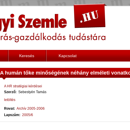
Keresés
Kapcsolat
A humán tőke minőségének néhány elméleti vonatk
A HR stratégiai kérdései
Szerző:
Sebestyén Tamás
letöltés
Rovat:
Archív 2005-2006
Lapszám:
2005/6