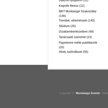
Díjazott nyugalom
(11)
Kognitív fitnesz
(12)
MKT Munkaügyi Szakosztály
(146)
Trendek, vélemények
(140)
Stúdium
(26)
(Szak)emberközelben
(49)
Tanácsadó szemmel
(23)
Figyelemre méltó publikációk
(20)
Hírek, tudósítások
(56)
Copyright © -
Munkaügyi Szemle
- Mind