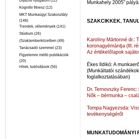
Díjazott nyugalom
(11)
Munkahely 2005” pályáz
Kognitív fitnesz
(12)
MKT Munkaügyi Szakosztály
SZAKCIKKEK, TAN
(146)
Trendek, vélemények
(141)
Stúdium
(26)
Karoliny Mártonné dr.:
(Szak)emberközelben
(49)
koronagyémántja (III. ré
Tanácsadó szemmel
(23)
Az értékelőlapok saját
Figyelemre méltó publikációk
(20)
Ékes Ildikó: A munkaerő
Hírek, tudósítások
(56)
(Munkáltatói szándékok 
foglalkoztatásában)
Dr. Ternovszky Ferenc: M
Nők – bérmunka – csal
Tompa Nagyezsda: Vissz
tevékenységéről
MUNKATUDOMÁNYI 