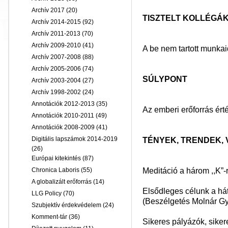
Archív 2017
(20)
TISZTELT KOLLÉGÁK
Archív 2014-2015
(92)
Archív 2011-2013
(70)
Archív 2009-2010
(41)
A be nem tartott munk
Archív 2007-2008
(88)
Archív 2005-2006
(74)
SÚLYPONT
Archív 2003-2004
(27)
Archív 1998-2002
(24)
Annotációk 2012-2013
(35)
Az emberi erőforrás ért
Annotációk 2010-2011
(49)
Annotációk 2008-2009
(41)
Digitális lapszámok 2014-2019
TÉNYEK, TRENDEK,
(26)
Európai kitekintés
(87)
Meditáció a három ,,K”-
Chronica Laboris
(55)
A globalizált erőforrás
(14)
Elsődleges célunk a há
LLG Policy
(70)
(Beszélgetés Molnár G
Szubjektív érdekvédelem
(24)
Komment-tár
(36)
Sikeres pályázók, siker