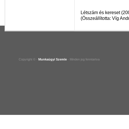
Létszám és kereset (2005
(Összeállította: Víg And
Copyright © -
Munkaügyi Szemle
- Minden jog fenntartva