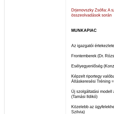
Drjenovszky Zsófia: A s
összeolvadások során
MUNKAPIAC
Az igazgatói értekezlete
Frontemberek (Dr. Rózs
Esélyegyenlőség (Konzu
Képzelt riportegy való
Álláskeresési Tréning 
Új szolgáltatási model
(Tamási Ildikó)
Közelebb az ügyfelekhe
Szilvia)