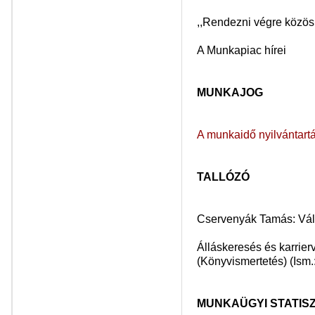
,,Rendezni végre közös
A Munkapiac hírei
MUNKAJOG
A munkaidő nyilvántartá
TALLÓZÓ
Cservenyák Tamás: Vált
Álláskeresés és karrie
(Könyvismertetés) (Ism.
MUNKAÜGYI STATISZ