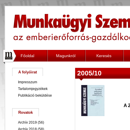
Főoldal
Magunkról
Keresés
2005/10
A folyóirat
Impresszum
Tartalomjegyzékek
Publikáció beküldése
A 
Rovatok
Archív 2019
(56)
Archív 2018
(58)