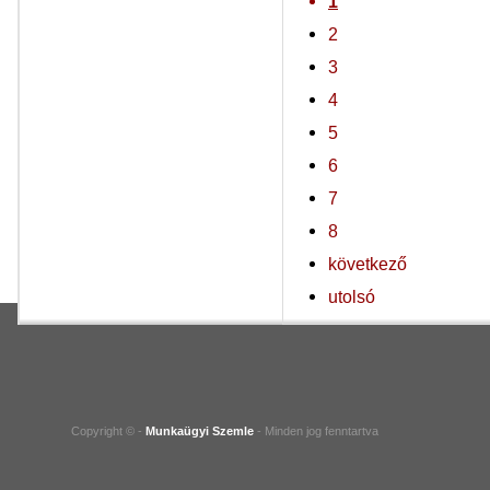
1
2
3
4
5
6
7
8
következő
utolsó
Copyright © -
Munkaügyi Szemle
- Minden jog fenntartva