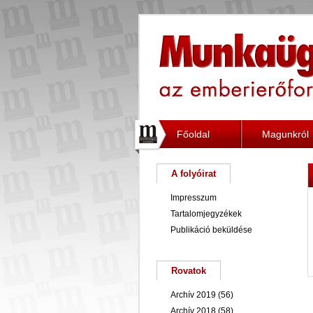
Főoldal
Magunkról
A folyóirat
Impresszum
Tartalomjegyzékek
Publikáció beküldése
Rovatok
Archív 2019
(56)
Archív 2018
(58)