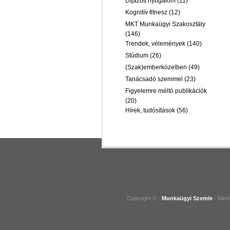
Díjazott nyugalom
(11)
Kognitív fitnesz
(12)
MKT Munkaügyi Szakosztály
(146)
Trendek, vélemények
(140)
Stúdium
(26)
(Szak)emberközelben
(49)
Tanácsadó szemmel
(23)
Figyelemre méltó publikációk
(20)
Hírek, tudósítások
(56)
Copyright © -
Munkaügyi Szemle
- Mind