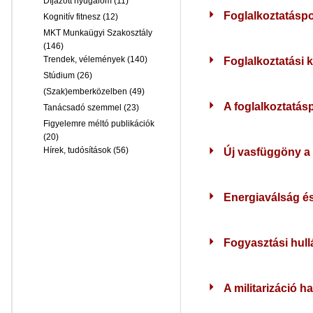
Díjazott nyugalom
(11)
Foglalkoztatáspo
Kognitív fitnesz
(12)
MKT Munkaügyi Szakosztály
(146)
Trendek, vélemények
(140)
Foglalkoztatási 
Stúdium
(26)
(Szak)emberközelben
(49)
A foglalkoztatásp
Tanácsadó szemmel
(23)
Figyelemre méltó publikációk
(20)
Hírek, tudósítások
(56)
Új vasfüggöny a
Energiaválság és
Fogyasztási hull
A militarizáció h