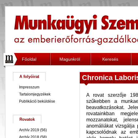
Főoldal
Magunkról
Keresés
Chronica Labori
A folyóirat
Impresszum
Tartalomjegyzékek
A rovat szerzője 1989
szűkebben a munkaer
Publikáció beküldése
beavatkozásokat. Jel
rovatainkban megje
mozzanatokat, jelens
Rovatok
anomáliákat vizsgálja
Archív 2019
(56)
kapcsolódnak az embe
Archív 2018
(58)