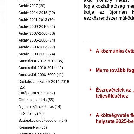
akár komoly hatást i
foglalkoztathatóság me
Archív 2017
(20)
tartja az újonnan ki
Archív 2014-2015
(92)
eszközrendszer működé
Archív 2011-2013
(70)
Archív 2009-2010
(41)
Archív 2007-2008
(88)
__________________
Archív 2005-2006
(74)
Archív 2003-2004
(27)
A közmunka évti
Archív 1998-2002
(24)
Annotációk 2012-2013
(35)
Annotációk 2010-2011
(49)
Merre tovább fog
Annotációk 2008-2009
(41)
Digitális lapszámok 2014-2019
(26)
Észrevételek az 
Európai kitekintés
(87)
teljesüléséhez
Chronica Laboris
(55)
A globalizált erőforrás
(14)
LLG Policy
(70)
A költségvetés fl
Szubjektív érdekvédelem
(24)
helyzete 2025-b
Komment-tár
(36)