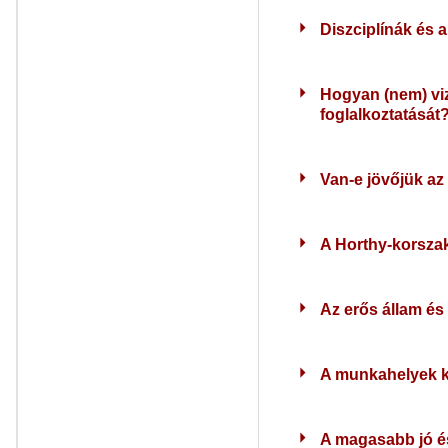
Diszciplínák és 
Hogyan (nem) viz
foglalkoztatását
Van-e jövőjük a
A Horthy-korszak 
Az erős állam és 
A munkahelyek ki
A magasabb jó és