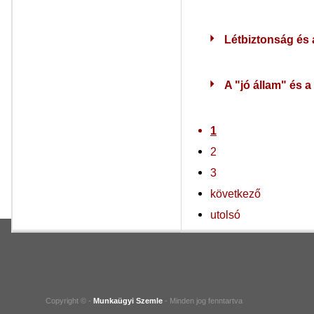
Létbiztonság és
A "jó állam" és a
1
2
3
következő
utolsó
Copyright © -
Munkaügyi Szemle
- Minden jog fenntartva