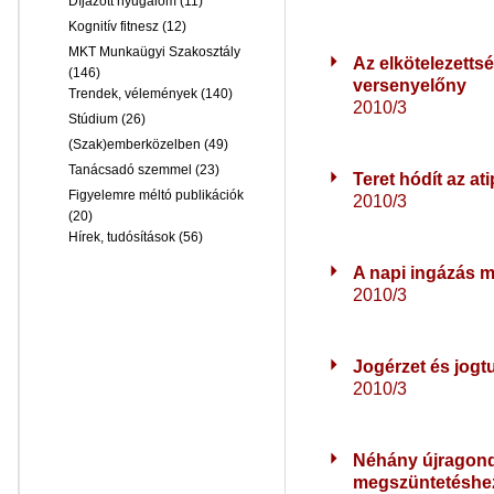
Díjazott nyugalom
(11)
Kognitív fitnesz
(12)
MKT Munkaügyi Szakosztály
Az elkötelezetts
(146)
versenyelőny
Trendek, vélemények
(140)
2010/3
Stúdium
(26)
(Szak)emberközelben
(49)
Tanácsadó szemmel
(23)
Teret hódít az at
Figyelemre méltó publikációk
2010/3
(20)
Hírek, tudósítások
(56)
A napi ingázás 
2010/3
Jogérzet és jogt
2010/3
Néhány újragond
megszüntetéshe