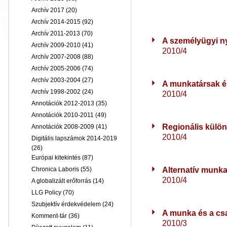
Archív 2017
(20)
Archív 2014-2015
(92)
Archív 2011-2013
(70)
A személyügyi ny
Archív 2009-2010
(41)
2010/4
Archív 2007-2008
(88)
Archív 2005-2006
(74)
Archív 2003-2004
(27)
A munkatársak é
Archív 1998-2002
(24)
2010/4
Annotációk 2012-2013
(35)
Annotációk 2010-2011
(49)
Regionális külö
Annotációk 2008-2009
(41)
2010/4
Digitális lapszámok 2014-2019
(26)
Európai kitekintés
(87)
Alternatív munk
Chronica Laboris
(55)
2010/4
A globalizált erőforrás
(14)
LLG Policy
(70)
Szubjektív érdekvédelem
(24)
A munka és a cs
Komment-tár
(36)
2010/3