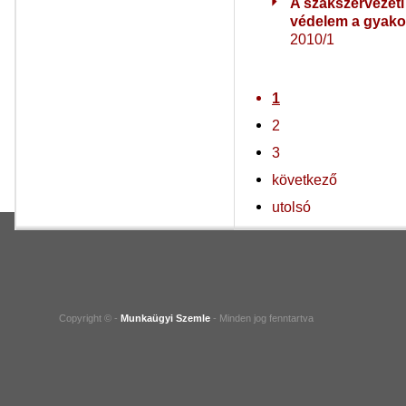
A szakszervezeti
védelem a gyako
2010/1
1
2
3
következő
utolsó
Copyright © -
Munkaügyi Szemle
- Minden jog fenntartva