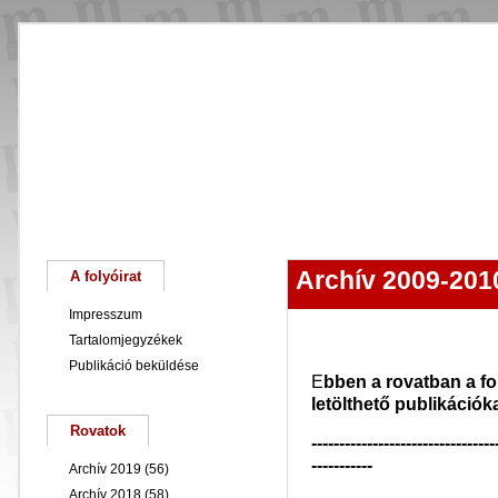
Főoldal
Magunkról
Keresés
Archív 2009-201
A folyóirat
Impresszum
Tartalomjegyzékek
Publikáció beküldése
E
bben a rovatban a fo
letölthető publikációkat
Rovatok
---------------------------------
-----------
Archív 2019
(56)
Archív 2018
(58)