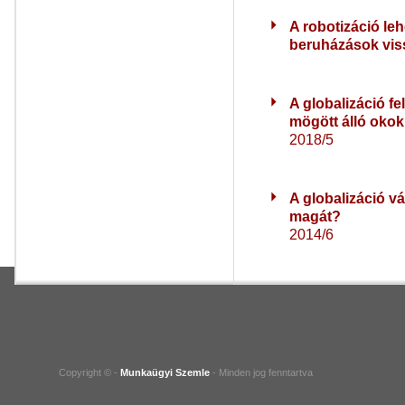
A robotizáció leh
beruházások vi
A globalizáció f
mögött álló okok
2018/5
A globalizáció v
magát?
2014/6
Copyright © -
Munkaügyi Szemle
- Minden jog fenntartva