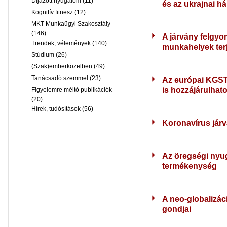
Díjazott nyugalom
(11)
és az ukrajnai 
Kognitív fitnesz
(12)
MKT Munkaügyi Szakosztály
(146)
A járvány felgyor
Trendek, vélemények
(140)
munkahelyek terj
Stúdium
(26)
(Szak)emberközelben
(49)
Tanácsadó szemmel
(23)
Az európai KGST
is hozzájárulhato
Figyelemre méltó publikációk
(20)
Hírek, tudósítások
(56)
Koronavírus járv
Az öregségi nyug
termékenység
A neo-globalizá
gondjai