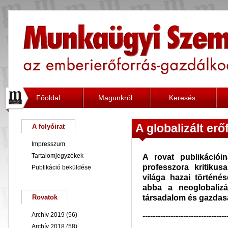
Főoldal
Magunkról
Keresés
A globalizált erő
A folyóirat
Impresszum
Tartalomjegyzékek
A rovat publikáció
professzora kritiku
Publikáció beküldése
világa hazai történése
abba a neoglobalizá
társadalom és gazdasá
Rovatok
---------------------------------
Archív 2019
(56)
Archív 2018
(58)