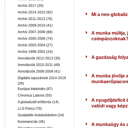
Archív 2017
(20)
Archív 2014-2015
(92)
Mi a neo-globaliz
Archív 2011-2013
(70)
Archív 2009-2010
(41)
Archív 2007-2008
(88)
A munka múltja, 
csimpánzoknak
Archív 2005-2006
(74)
Archív 2003-2004
(27)
Archív 1998-2002
(24)
A gazdaság folya
Annotációk 2012-2013
(35)
Annotációk 2010-2011
(49)
Annotációk 2008-2009
(41)
A munka jövője a
Digitális lapszámok 2014-2019
munkaerőpiaco
(26)
Európai kitekintés
(87)
Chronica Laboris
(55)
A nyugdíjdeficit
A globalizált erőforrás
(14)
valódi vagy képz
LLG Policy
(70)
Szubjektív érdekvédelem
(24)
Komment-tár
(36)
A munkaügy és a 