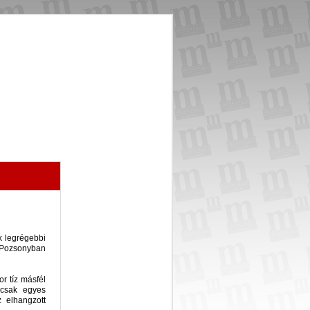
k legrégebbi
 Pozsonyban
r tíz másfél
 csak egyes
z elhangzott