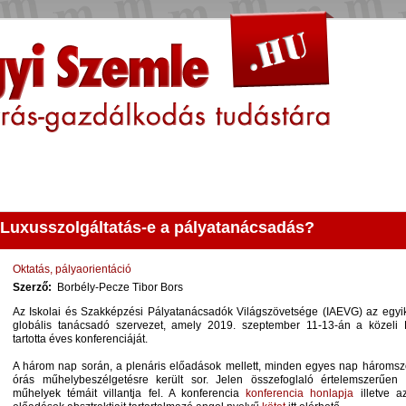
Keresés
Kapcsolat
Luxusszolgáltatás-e a pályatanácsadás?
Oktatás, pályaorientáció
Szerző:
Borbély-Pecze Tibor Bors
Az Iskolai és Szakképzési Pályatanácsadók Világszövetsége (IAEVG) az egyi
globális tanácsadó szervezet, amely 2019. szeptember 11-13-án a közeli
tartotta éves konferenciáját.
A három nap során, a plenáris előadások mellett, minden egyes nap háromszo
órás műhelybeszélgetésre került sor. Jelen összefoglaló értelemszerűen
műhelyek témáit villantja fel. A konferencia
konferencia honlapja
illetve a