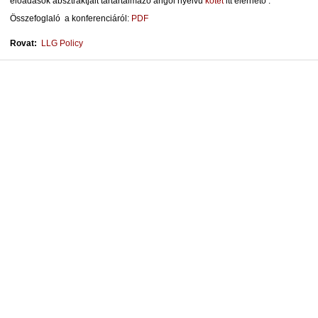
előadások absztraktjait tartartalmazó angol nyelvű
kötet
itt elérhető .
Összefoglaló a konferenciáról:
PDF
Rovat:
LLG Policy