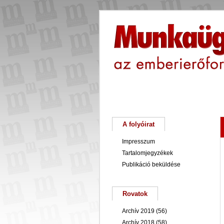
Főoldal
Magunkról
A folyóirat
Impresszum
Tartalomjegyzékek
Publikáció beküldése
Rovatok
Archív 2019
(56)
Archív 2018
(58)