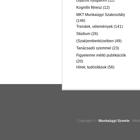
Díjazott nyugalom
(11)
Kognitív fitnesz
(12)
MKT Munkaügyi Szakosztály
(146)
Trendek, vélemények
(141)
Stúdium
(26)
(Szak)emberközelben
(49)
Tanácsadó szemmel
(23)
Figyelemre méltó publikációk
(20)
Hírek, tudósítások
(56)
Copyright © -
Munkaügyi Szemle
- Mind