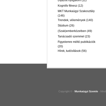
Díjazott nyugalom
(11)
Kognitív fitnesz
(12)
MKT Munkaügyi Szakosztály
(146)
Trendek, vélemények
(140)
Stúdium
(26)
(Szak)emberközelben
(49)
Tanácsadó szemmel
(23)
Figyelemre méltó publikációk
(20)
Hírek, tudósítások
(56)
Copyright © -
Munkaügyi Szemle
- Mind