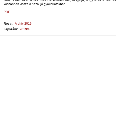
tartalmi elemeire. A cikk második felében megvizsgálja, hogy ezek a részle
köszönnek vissza a hazai jó gyakorlatokban.
PDF
Rovat:
Archív 2019
Lapszám:
2019/4