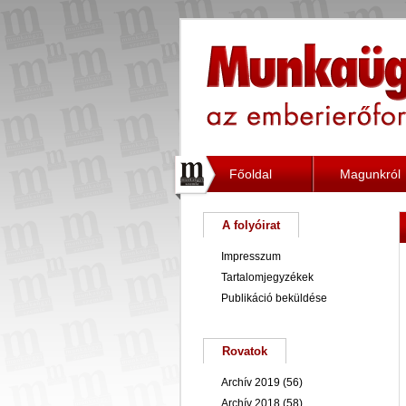
Főoldal
Magunkról
A folyóirat
Impresszum
Tartalomjegyzékek
Publikáció beküldése
Rovatok
Archív 2019
(56)
Archív 2018
(58)