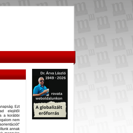
anapság. Ezt
d elejétől
na a korábbi
 fogalom nem
orientációt”
dítunk annak