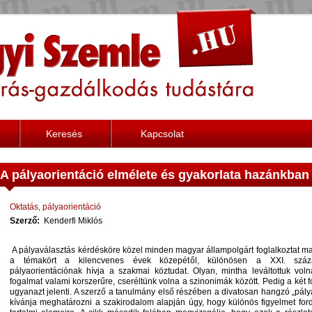
Keresés
Kapcsolat
A pályaorientáció elmélete és gyakorlata hazánkban
Oktatás, pályaorientáció
Szerző:
Kenderfi Miklós
A pályaválasztás kérdésköre közel minden magyar állampolgárt foglalkoztat m
a témakört a kilencvenes évek közepétől, különösen a XXI. száza
pályaorientációnak hívja a szakmai köztudat. Olyan, mintha leváltottuk vol
fogalmat valami korszerűre, cseréltünk volna a szinonimák között. Pedig a két
ugyanazt jelenti. A szerző a tanulmány első részében a divatosan hangzó „pálya
kívánja meghatározni a szakirodalom alapján úgy, hogy különös figyelmet for