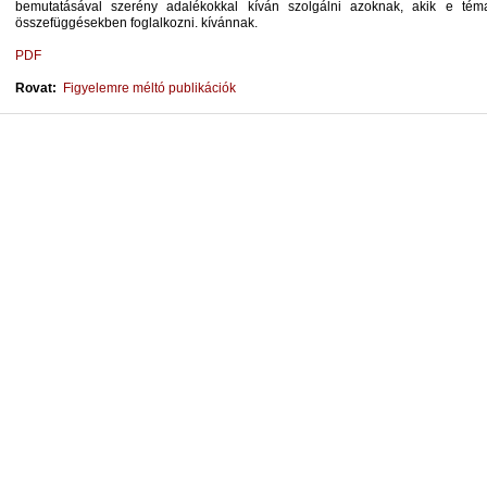
bemutatásával szerény adalékokkal kíván szolgálni azoknak, akik e tém
összefüggésekben foglalkozni. kívánnak.
PDF
Rovat:
Figyelemre méltó publikációk