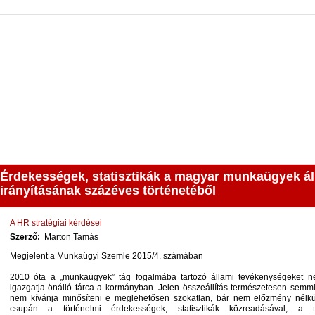
Keresés
Kapcsolat
Érdekességek, statisztikák a magyar munkaügyek ál
irányításának százéves történetéből
A HR stratégiai kérdései
Szerző:
Marton Tamás
Megjelent a Munkaügyi Szemle 2015/4. számában
2010 óta a „munkaügyek” tág fogalmába tartozó állami tevékenységeket nem
igazgatja önálló tárca a kormányban. Jelen összeállítás természetesen sem
nem kívánja minősíteni e meglehetősen szokatlan, bár nem előzmény nélkül
csupán a történelmi érdekességek, statisztikák közreadásával, a t