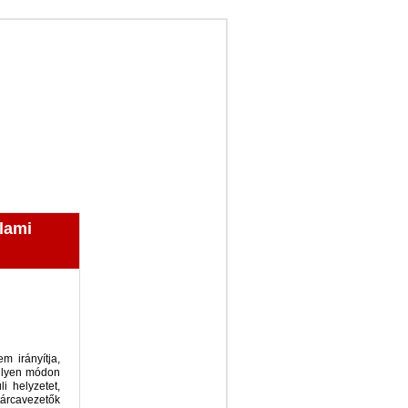
lami
 irányítja,
milyen módon
i helyzetet,
árcavezetők