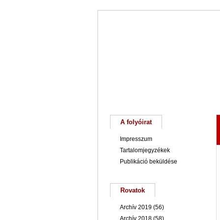
Főoldal
Magunkról
A folyóirat
Impresszum
Tartalomjegyzékek
Publikáció beküldése
Rovatok
Archív 2019
(56)
Archív 2018
(58)