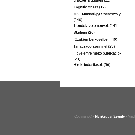
Díjazott nyugalom
(11)
Kognitív fitnesz
(12)
MKT Munkaügyi Szakosztály
(146)
Trendek, vélemények
(141)
Stúdium
(26)
(Szak)emberközelben
(49)
Tanácsadó szemmel
(23)
Figyelemre méltó publikációk
(20)
Hírek, tudósítások
(56)
Copyright © -
Munkaügyi Szemle
- Mind