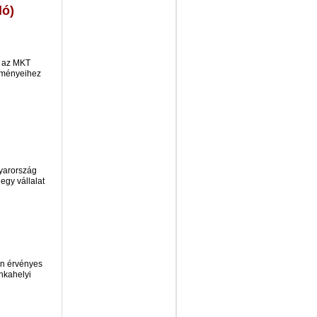
ló)
k az MKT
edményeihez
gyarország
egy vállalat
en érvényes
unkahelyi