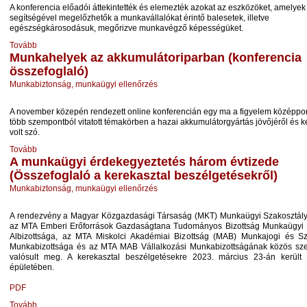
A konferencia előadói áttekintették és elemezték azokat az eszközöket, amelyek
segítségével megelőzhetők a munkavállalókat érintő balesetek, illetve
egészségkárosodásuk, megőrizve munkavégző képességüket.
Tovább
Munkahelyek az akkumulátoriparban (konferencia
összefoglaló)
Munkabiztonság, munkaügyi ellenőrzés
A november közepén rendezett online konferencián egy ma a figyelem középpon
több szempontból vitatott témakörben a hazai akkumulátorgyártás jövőjéről és ké
volt szó.
Tovább
A munkaügyi érdekegyeztetés három évtizede
(Összefoglaló a kerekasztal beszélgetésekről)
Munkabiztonság, munkaügyi ellenőrzés
A rendezvény a Magyar Közgazdasági Társaság (MKT) Munkaügyi Szakosztály 
az MTA Emberi Erőforrások Gazdaságtana Tudományos Bizottság Munkaügyi 
Albizottsága, az MTA Miskolci Akadémiai Bizottság (MAB) Munkajogi és Szo
Munkabizottsága és az MTA MAB Vállalkozási Munkabizottságának közös sz
valósult meg. A kerekasztal beszélgetésekre 2023. március 23-án kerül
épületében.
PDF
Tovább