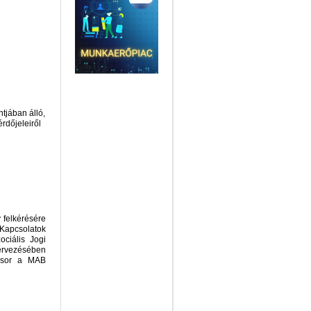
tjában álló,
rdőjeleiről
felkérésére
Kapcsolatok
ciális Jogi
ervezésében
t sor a MAB