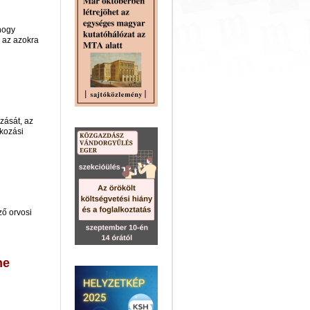
 hogy
s az azokra
zását, az
kozási
ő orvosi
ne