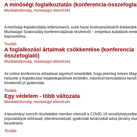
A minőségi foglalkoztatás (konferencia-összefogla
Munkabiztonság, munkaügyi ellenőrzés
A minőségi foglalkoztatás kritériumairól, ezek hazai érvényesüléséről értekezte
Munkaügyi Szakosztály konferenciájának résztvevői – empirikus kutatások er
kapcsolódva.
Tovább
A foglalkozási ártalmak csökkentése (konferencia
összefoglaló)
Munkabiztonság, munkaügyi ellenőrzés
Az online konferencia előadásai egyrészt ismertették, hogy jelenleg milyen Ma
helyzete a foglalkozási megbetegedések területén, másrészt bemutatásra került 
követendő jó gyakorlata.
Tovább
Egy védelem - több változata
Munkabiztonság, munkaügyi ellenőrzés
A tanulmány szerzői részletekbe menően elemzik a COVID-19 veszélyhelyzetb
jogszabályok előírásait, ellentmondásait, gyakorlati tanácsokat adva járvány m
kezelésére.
Tovább