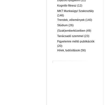
Díjazott nyugalom
(11)
Kognitív fitnesz
(12)
MKT Munkaügyi Szakosztály
(146)
Trendek, vélemények
(140)
Stúdium
(26)
(Szak)emberközelben
(49)
Tanácsadó szemmel
(23)
Figyelemre méltó publikációk
(20)
Hírek, tudósítások
(56)