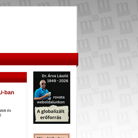
U-ban
atok és
tó