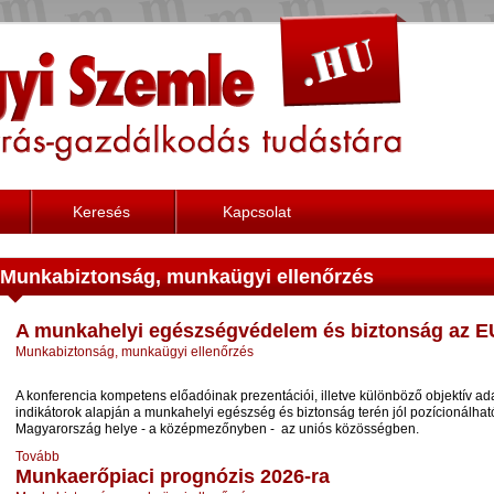
Keresés
Kapcsolat
Munkabiztonság, munkaügyi ellenőrzés
A munkahelyi egészségvédelem és biztonság az E
Munkabiztonság, munkaügyi ellenőrzés
A konferencia kompetens előadóinak prezentációi, illetve különböző objektív ad
indikátorok alapján a munkahelyi egészség és biztonság terén jól pozícionálha
Magyarország helye - a középmezőnyben - az uniós közösségben.
Tovább
Munkaerőpiaci prognózis 2026-ra