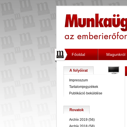
Főoldal
Magunkról
A folyóirat
Impresszum
Tartalomjegyzékek
Publikáció beküldése
Rovatok
Archív 2019
(56)
Archív 2018
(58)