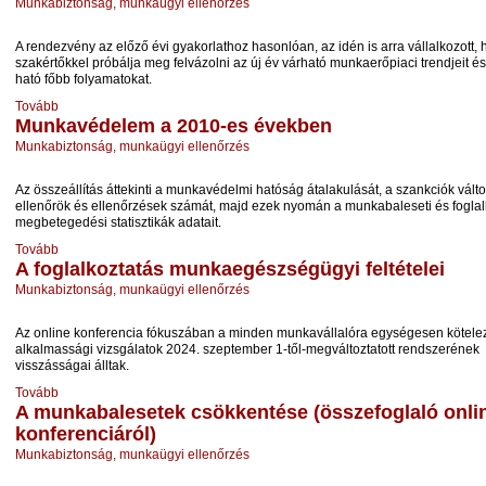
Munkabiztonság, munkaügyi ellenőrzés
A rendezvény az előző évi gyakorlathoz hasonlóan, az idén is arra vállalkozott,
szakértőkkel próbálja meg felvázolni az új év várható munkaerőpiaci trendjeit é
ható főbb folyamatokat.
Tovább
Munkavédelem a 2010-es években
Munkabiztonság, munkaügyi ellenőrzés
Az összeállítás áttekinti a munkavédelmi hatóság átalakulását, a szankciók válto
ellenőrök és ellenőrzések számát, majd ezek nyomán a munkabaleseti és foglal
megbetegedési statisztikák adatait.
Tovább
A foglalkoztatás munkaegészségügyi feltételei
Munkabiztonság, munkaügyi ellenőrzés
Az online konferencia fókuszában a minden munkavállalóra egységesen kötelez
alkalmassági vizsgálatok 2024. szeptember 1-től-megváltoztatott rendszerének
visszásságai álltak.
Tovább
A munkabalesetek csökkentése (összefoglaló onli
konferenciáról)
Munkabiztonság, munkaügyi ellenőrzés