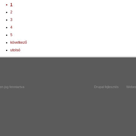
1
2
3
4
5
következő
utolsó
en jog fenntartva
Drupal
fejlesztés
Webes